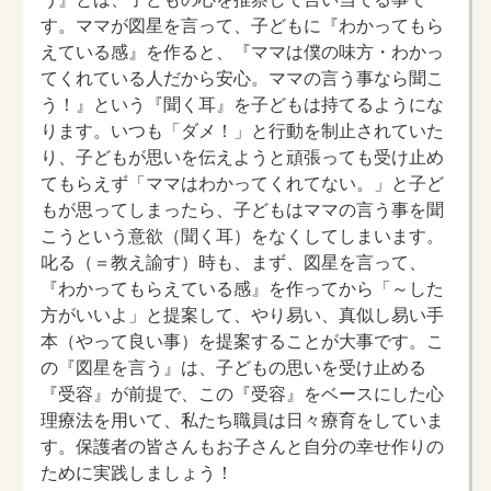
す。ママが図星を言って、子どもに『わかってもら
えている感』を作ると、『ママは僕の味方・わかっ
てくれている人だから安心。ママの言う事なら聞こ
う！』という『聞く耳』を子どもは持てるようにな
ります。いつも「ダメ！」と行動を制止されていた
り、子どもが思いを伝えようと頑張っても受け止め
てもらえず「ママはわかってくれてない。」と子ど
もが思ってしまったら、子どもはママの言う事を聞
こうという意欲（聞く耳）をなくしてしまいます。
叱る（＝教え諭す）時も、まず、図星を言って、
『わかってもらえている感』を作ってから「～した
方がいいよ」と提案して、やり易い、真似し易い手
本（やって良い事）を提案することが大事です。こ
の『図星を言う』は、子どもの思いを受け止める
『受容』が前提で、この『受容』をベースにした心
理療法を用いて、私たち職員は日々療育をしていま
す。保護者の皆さんもお子さんと自分の幸せ作りの
ために実践しましょう！