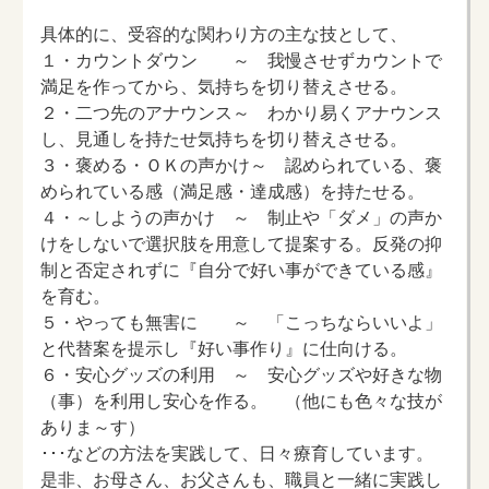
具体的に、受容的な関わり方の主な技として、
１・カウントダウン ～ 我慢させずカウントで
満足を作ってから、気持ちを切り替えさせる。
２・二つ先のアナウンス～ わかり易くアナウンス
し、見通しを持たせ気持ちを切り替えさせる。
３・褒める・ＯＫの声かけ～ 認められている、褒
められている感（満足感・達成感）を持たせる。
４・～しようの声かけ ～ 制止や「ダメ」の声か
けをしないで選択肢を用意して提案する。反発の抑
制と否定されずに『自分で好い事ができている感』
を育む。
５・やっても無害に ～ 「こっちならいいよ」
と代替案を提示し『好い事作り』に仕向ける。
６・安心グッズの利用 ～ 安心グッズや好きな物
（事）を利用し安心を作る。 （他にも色々な技が
ありま～す）
･･･などの方法を実践して、日々療育しています。
是非、お母さん、お父さんも、職員と一緒に実践し