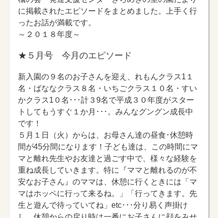
に掲載されたエピソードをまとめました。上手く行
ったお話が満載です。
～２０１８年度～
★５月号 今月のエピソード
新入園の９名のお子さんを迎え、れもんクラス1１
名・ばななクラス８名・いちごクラス１０名・すい
かクラス1０名･･･計３9名で平成３０年度がスター
トしてもうすぐ１か月･･･。みんなグングン成長中
です！
５月１日（火）からは、お母さん達の昼食･休憩時
間が45分間になります！子ども達は、この時間にマ
マと離れ先生やお友達と過ごす中で、様々な経験を
重ね成長していきます。特に『ママと離れるのが不
安なお子さん』のママは、休憩に行くときには「マ
マはホッペに行って来るね。」「行ってきます。先
生と遊んで待っていてね」etc･･･分り易く声掛け
し、休憩からの戻り時は一番にお子さんに顔をみせ