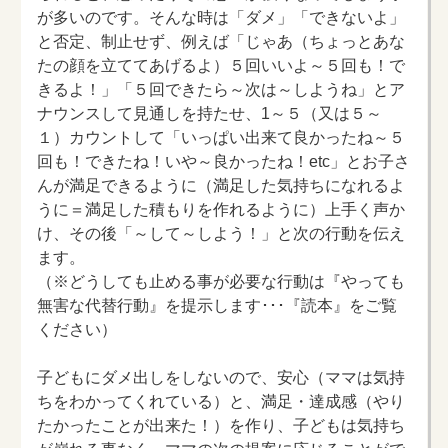
が多いのです。そんな時は「ダメ」「できないよ」
と否定、制止せず、例えば「じゃあ（ちょっとあな
たの顔を立ててあげるよ）５回いいよ～５回も！で
きるよ！」「５回できたら～次は～しようね」とア
ナウンスして見通しを持たせ、1～５（又は５～
１）カウントして「いっぱい出来て良かったね～５
回も！できたね！いや～良かったね！etc」とお子さ
んが満足できるように（満足した気持ちになれるよ
うに＝満足した積もりを作れるように）上手く声か
け、その後「～して～しよう！」と次の行動を伝え
ます。
（※どうしても止める事が必要な行動は『やっても
無害な代替行動』を提示します･･･『読本』をご覧
ください）
子どもにダメ出しをしないので、安心（ママは気持
ちをわかってくれている）と、満足・達成感（やり
たかったことが出来た！）を作り、子どもは気持ち