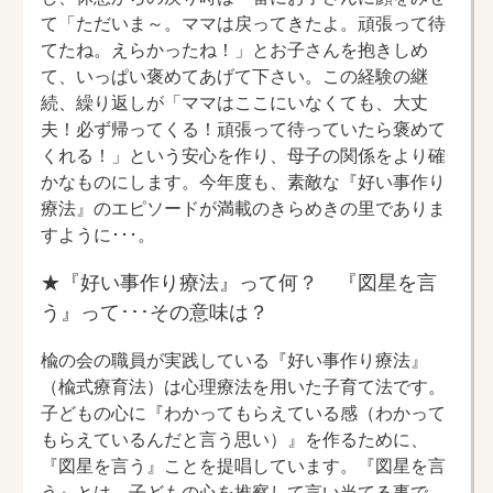
て「ただいま～。ママは戻ってきたよ。頑張って待
てたね。えらかったね！」とお子さんを抱きしめ
て、いっぱい褒めてあげて下さい。この経験の継
続、繰り返しが「ママはここにいなくても、大丈
夫！必ず帰ってくる！頑張って待っていたら褒めて
くれる！」という安心を作り、母子の関係をより確
かなものにします。今年度も、素敵な『好い事作り
療法』のエピソードが満載のきらめきの里でありま
すように･･･。
★『好い事作り療法』って何？ 『図星を言
う』って･･･その意味は？
楡の会の職員が実践している『好い事作り療法』
（楡式療育法）は心理療法を用いた子育て法です。
子どもの心に『わかってもらえている感（わかって
もらえているんだと言う思い）』を作るために、
『図星を言う』ことを提唱しています。『図星を言
う』とは、子どもの心を推察して言い当てる事で