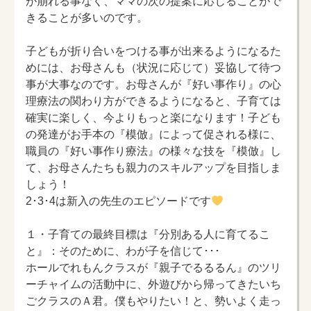
が崩れる事なく、ママの次の提案に応じることがで
きることが多いのです。
子どもが折り合いをつける事が出来るようになるた
めには、お母さんも（状況に応じて）妥協して待つ
事が大事なのです。お母さんが『好い事作り』の心
理療法の関わり方ができるようになると、子育ては
確実に楽しく、今よりもっと楽になります！子ども
の発達がお手本の『模倣』によって促される様に、
職員の『好い事作り療法』の様々な技を『模倣』し
て、お母さんたちも親力のスキルアップを目指しま
しょう！
2･3･4は新入の先生のエピソードです
１・子育ての最終目標は『分別ある人に育てるこ
と』：そのために、わが子を信じて･･･
ホールでれもんクラスが『親子でるるるん』のツリ
ーチャイムの活動中に、外遊びから帰ってきたいち
ごクラスのＡ君。僕もやりたい！と、勢いよく走っ