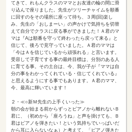
てきて、れもんクラスのママとお友達の輪の間に滑
り込んで座りました。先生がツリーチャイムを順番
に回すのをその場所に座って待ち、３周(回)楽し
み、先生の「おしまーい」の声かけで気持ちを切替
えて自分でクラスに戻る事ができました！Ａ君のマ
マは『Aは順番を守って終わったら戻って来る』と
信じて、後ろで見守っていました。Ａ君のママは
「今はＡを信じているから頑張れる」と言います。
受容して子育てする事の最終目標は、分別のある人
に育てる事。その土台は、今、我が子が『ママは自
分の事をわかってくれている・信じてくれている』
と思えるようにする事でもあります。Ａ君のママ、
今、最高に輝いています！
２・≪○新Ｍ先生の上手くいった≫
朝の会が始まる前からずっとピアノから離れないＢ
君に、（初めから「座ろうね」と声を掛けても、Ｂ
君はピアノを弾きたい！という気持ちでいっぱいだ
から耳に入らないなぁ）と考えて、「ピアノ弾きた