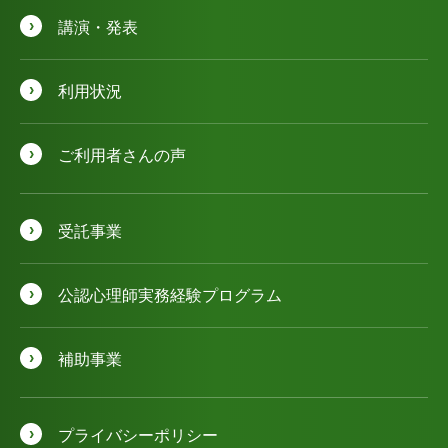
講演・発表
利用状況
ご利用者さんの声
受託事業
公認⼼理師実務経験プログラム
補助事業
プライバシーポリシー