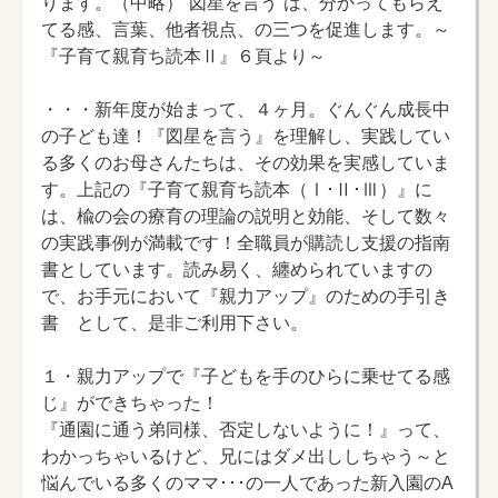
ります。（中略）”図星を言う“は、分かってもらえ
てる感、言葉、他者視点、の三つを促進します。～
『子育て親育ち読本Ⅱ』６頁より～
・・・新年度が始まって、４ヶ月。ぐんぐん成長中
の子ども達！『図星を言う』を理解し、実践してい
る多くのお母さんたちは、その効果を実感していま
す。上記の『子育て親育ち読本（Ⅰ･Ⅱ･Ⅲ）』に
は、楡の会の療育の理論の説明と効能、そして数々
の実践事例が満載です！全職員が購読し支援の指南
書としています。読み易く、纏められていますの
で、お手元において『親力アップ』のための手引き
書 として、是非ご利用下さい。
１・親力アップで『子どもを手のひらに乗せてる感
じ』ができちゃった！
『通園に通う弟同様、否定しないように！』って、
わかっちゃいるけど、兄にはダメ出ししちゃう～と
悩んでいる多くのママ･･･の一人であった新入園のA