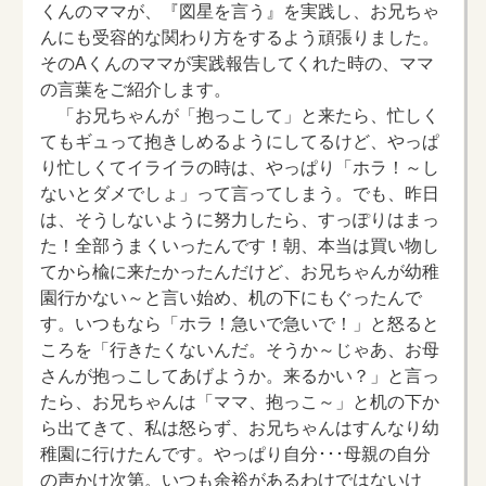
くんのママが、『図星を言う』を実践し、お兄ちゃ
んにも受容的な関わり方をするよう頑張りました。
そのAくんのママが実践報告してくれた時の、ママ
の言葉をご紹介します。
「お兄ちゃんが「抱っこして」と来たら、忙しく
てもギュって抱きしめるようにしてるけど、やっぱ
り忙しくてイライラの時は、やっぱり「ホラ！～し
ないとダメでしょ」って言ってしまう。でも、昨日
は、そうしないように努力したら、すっぽりはまっ
た！全部うまくいったんです！朝、本当は買い物し
てから楡に来たかったんだけど、お兄ちゃんが幼稚
園行かない～と言い始め、机の下にもぐったんで
す。いつもなら「ホラ！急いで急いで！」と怒ると
ころを「行きたくないんだ。そうか～じゃあ、お母
さんが抱っこしてあげようか。来るかい？」と言っ
たら、お兄ちゃんは「ママ、抱っこ～」と机の下か
ら出てきて、私は怒らず、お兄ちゃんはすんなり幼
稚園に行けたんです。やっぱり自分･･･母親の自分
の声かけ次第。いつも余裕があるわけではないけ