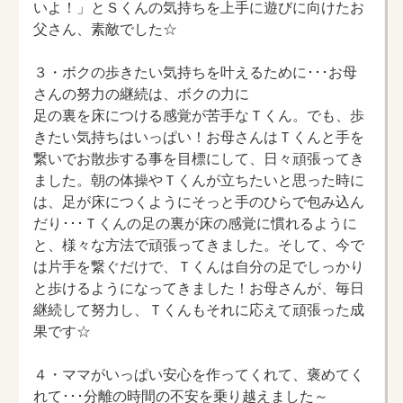
いよ！」とＳくんの気持ちを上手に遊びに向けたお
父さん、素敵でした☆
３・ボクの歩きたい気持ちを叶えるために･･･お母
さんの努力の継続は、ボクの力に
足の裏を床につける感覚が苦手なＴくん。でも、歩
きたい気持ちはいっぱい！お母さんはＴくんと手を
繋いでお散歩する事を目標にして、日々頑張ってき
ました。朝の体操やＴくんが立ちたいと思った時に
は、足が床につくようにそっと手のひらで包み込ん
だり･･･Ｔくんの足の裏が床の感覚に慣れるように
と、様々な方法で頑張ってきました。そして、今で
は片手を繋ぐだけで、Ｔくんは自分の足でしっかり
と歩けるようになってきました！お母さんが、毎日
継続して努力し、Ｔくんもそれに応えて頑張った成
果です☆
４・ママがいっぱい安心を作ってくれて、褒めてく
れて･･･分離の時間の不安を乗り越えました～