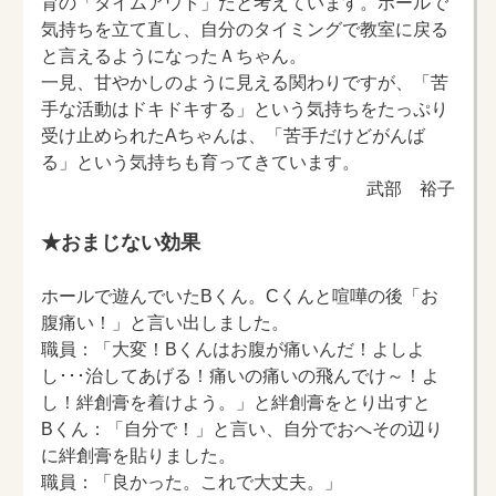
育の「タイムアウト」だと考えています。ホールで
気持ちを立て直し、自分のタイミングで教室に戻る
と言えるようになったＡちゃん。
一見、甘やかしのように見える関わりですが、「苦
手な活動はドキドキする」という気持ちをたっぷり
受け止められたAちゃんは、「苦手だけどがんば
る」という気持ちも育ってきています。
武部 裕子
★おまじない効果
ホールで遊んでいたBくん。Cくんと喧嘩の後「お
腹痛い！」と言い出しました。
職員：「大変！Bくんはお腹が痛いんだ！よしよ
し･･･治してあげる！痛いの痛いの飛んでけ～！よ
し！絆創膏を着けよう。」と絆創膏をとり出すと
Bくん：「自分で！」と言い、自分でおへその辺り
に絆創膏を貼りました。
職員：「良かった。これで大丈夫。」