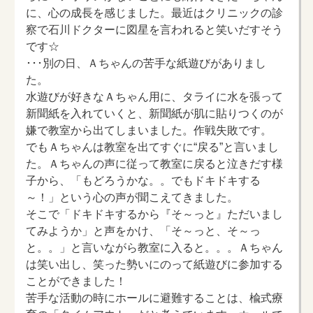
に、心の成長を感じました。最近はクリニックの診
察で石川ドクターに図星を言われると笑いだすそう
です☆
･･･別の日、Ａちゃんの苦手な紙遊びがありまし
た。
水遊びが好きなＡちゃん用に、タライに水を張って
新聞紙を入れていくと、新聞紙が肌に貼りつくのが
嫌で教室から出てしまいました。作戦失敗です。
でもＡちゃんは教室を出てすぐに“戻る”と言いまし
た。Ａちゃんの声に従って教室に戻ると泣きだす様
子から、「もどろうかな。。でもドキドキする
～！」という心の声が聞こえてきました。
そこで「ドキドキするから『そ～っと』ただいまし
てみようか」と声をかけ、「そ～っと、そ～っ
と。。」と言いながら教室に入ると。。。Ａちゃん
は笑い出し、笑った勢いにのって紙遊びに参加する
ことができました！
苦手な活動の時にホールに避難することは、楡式療