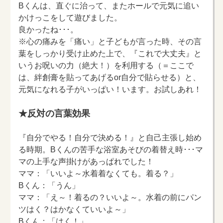
Bくんは、直ぐに治って、またホールで元気に追い
かけっこをして遊びました。
良かったね･･･。
※心の痛みを「痛い」と子どもが言った時、その言
葉をしっかり受け止めた上で、『これで大丈夫』と
いうお呪いの力（絶大！）を利用する（＝ここで
は、絆創膏を貼ってあげるor自分で貼らせる）と、
元気になれる子がいっぱい！います。お試しあれ！
★反対の言葉効果
『自分でやる！自分で決める！』と自己主張し始め
る時期。Bくんの苦手な浴室あそびの着替え時･･･マ
マの上手な声掛けがあっぱれでした！
ママ：「いいよ～水着着なくても。着る？」
Bくん：「うん」
ママ：「え～！着るの？いいよ～。水着の前にパン
ツはく？はかなくていいよ～」
Bくん：「はく！」