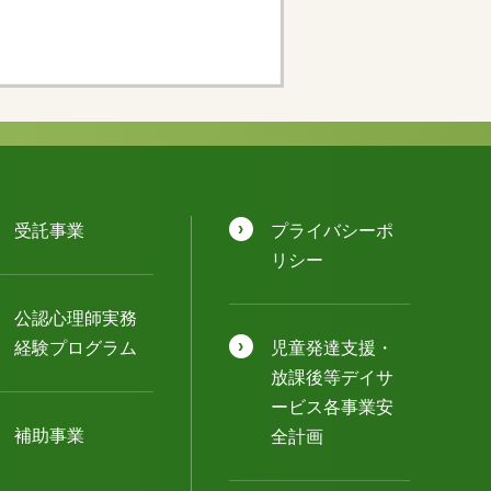
受託事業
プライバシーポ
リシー
公認⼼理師実務
経験プログラム
児童発達⽀援・
放課後等デイサ
ービス各事業安
補助事業
全計画