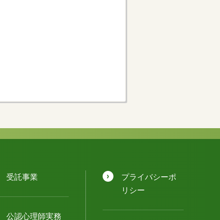
受託事業
プライバシーポ
リシー
公認⼼理師実務