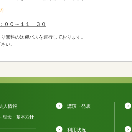
程
：００～１１：３０
より無料の送迎バスを運行しております。
下さい。
法人情報
講演・発表
理念・基本方針
利用状況