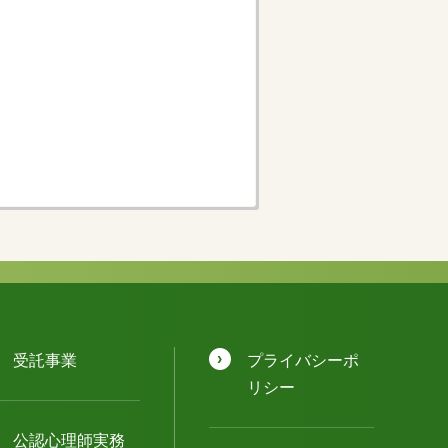
受託事業
プライバシーポ
リシー
公認⼼理師実務