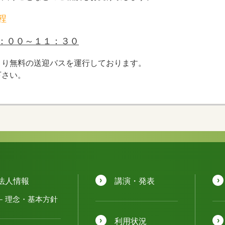
程
：００～１１：３０
より無料の送迎バスを運行しております。
下さい。
法人情報
講演・発表
理念・基本方針
利用状況