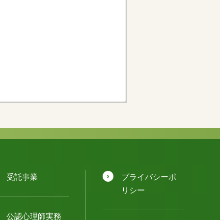
受託事業
プライバシーポ
リシー
公認⼼理師実務