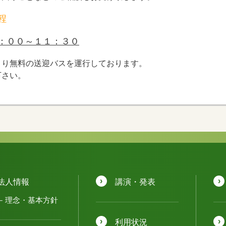
程
：００～１１：３０
より無料の送迎バスを運行しております。
下さい。
法人情報
講演・発表
理念・基本方針
利用状況