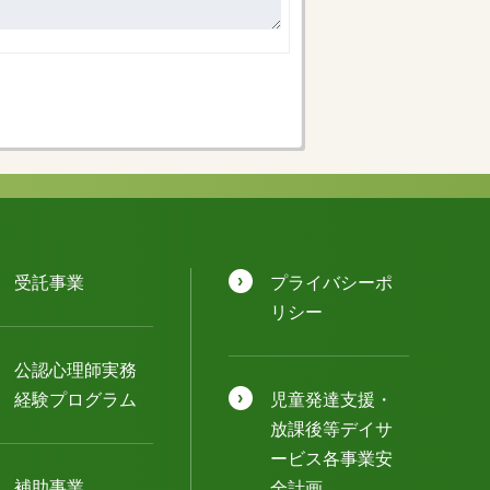
受託事業
プライバシーポ
リシー
公認⼼理師実務
経験プログラム
児童発達⽀援・
放課後等デイサ
ービス各事業安
補助事業
全計画