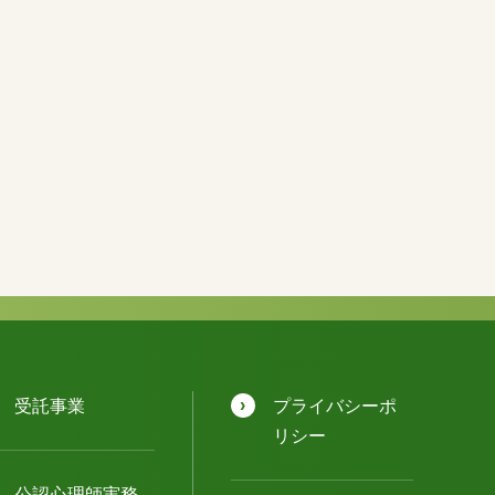
受託事業
プライバシーポ
リシー
公認⼼理師実務