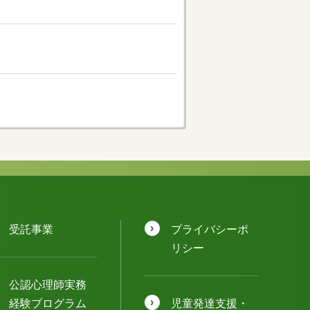
受託事業
プライバシーポ
リシー
公認⼼理師実務
経験プログラム
児童発達⽀援・