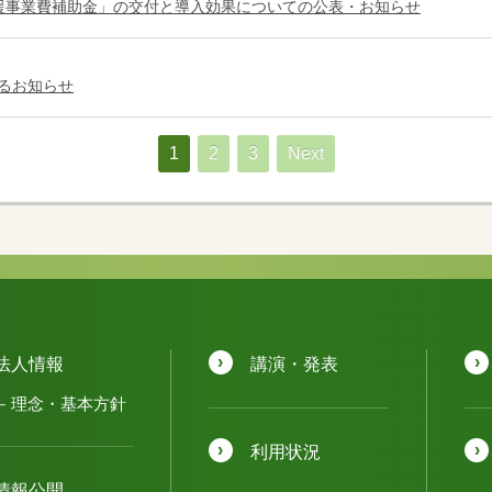
援事業費補助金」の交付と導入効果についての公表・お知らせ
るお知らせ
1
2
3
Next
法人情報
講演・発表
理念・基本方針
利用状況
情報公開