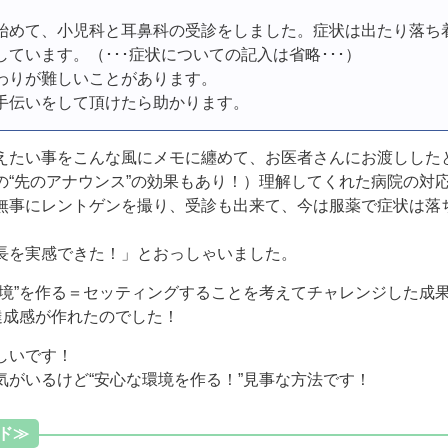
始めて、小児科と耳鼻科の受診をしました。症状は出たり落ち
ています。（･･･症状についての記入は省略･･･）
わりが難しいことがあります。
手伝いをして頂けたら助かります。
えたい事をこんな風にメモに纏めて、お医者さんにお渡しした
の“先のアナウンス”の効果もあり！）理解してくれた病院の対
無事にレントゲンを撮り、受診も出来て、今は服薬で症状は落
長を実感できた！」とおっしゃいました。
環境”を作る＝セッティングすることを考えてチャレンジした成
達成感が作れたのでした！
しいです！
気がいるけど“安心な環境を作る！”見事な方法です！
ド≫