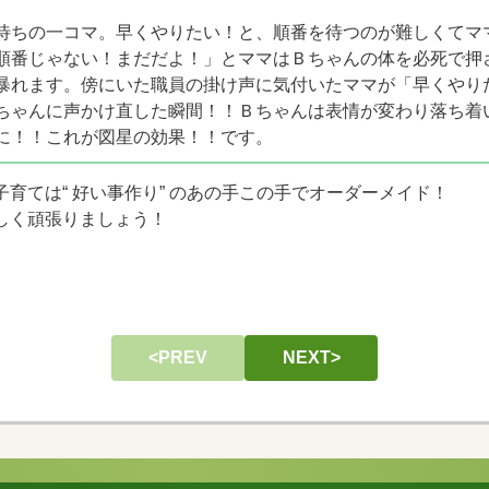
待ちの一コマ。早くやりたい！と、順番を待つのが難しくてマ
順番じゃない！まだだよ！」とママはＢちゃんの体を必死で押
暴れます。傍にいた職員の掛け声に気付いたママが「早くやり
ちゃんに声かけ直した瞬間！！Ｂちゃんは表情が変わり落ち着
に！！これが図星の効果！！です。
子育ては“ 好い事作り” のあの手この手でオーダーメイド！
しく頑張りましょう！
<PREV
NEXT>