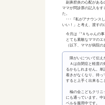
副鼻腔炎の心配がある
ママが問診票の記入をす
た。
･･･「私がアナウンス
いい！」と考え、渡すの
今月は「“Ａちゃんの
とても素敵なママのエ
（以下、ママが病院の
障がいについて伝え
Ａは自閉症と軽度の
るかもしれません。単
着きがなくなり、待っ
すると上手く出来るこ
楡の会こどもクリニ
にも通っています。中
ベルを服用中です。