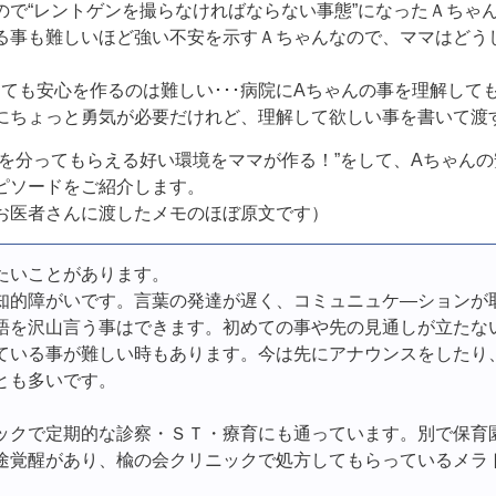
ので“レントゲンを撮らなければならない事態”になったＡちゃ
る事も難しいほど強い不安を示すＡちゃんなので、ママはどう
しても安心を作るのは難しい･･･病院にAちゃんの事を理解して
にちょっと勇気が必要だけれど、理解して欲しい事を書いて渡
事を分ってもらえる好い環境をママが作る！”をして、Aちゃん
ピソードをご紹介します。
お医者さんに渡したメモのほぼ原文です）
たいことがあります。
知的障がいです。言葉の発達が遅く、コミュニュケ―ションが
語を沢山言う事はできます。初めての事や先の見通しが立たな
ている事が難しい時もあります。今は先にアナウンスをしたり
とも多いです。
ックで定期的な診察・ＳＴ・療育にも通っています。別で保育
途覚醒があり、楡の会クリニックで処方してもらっているメラ