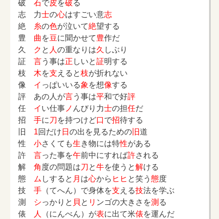
破
石
で
皮
を
破
る
志 力
士
の
心
はすごい意
志
絶
糸
の
色
が泣いて
絶
望する
豊
曲
を
豆
に聞かせて
豊
作だ
久
ク
と
人
の重なりは
久
しぶり
証
言
う事は
正
しいと
証
明する
枝
木
を
支
えると
枝
が折れない
像
イ
っぱいいる
象
を想
像
する
評 あの人が
言
う事は
平
和で好
評
任
イ
い仕事
ノ
んびり力
士
の担
任
だ
招
手
に
刀
を持つけど
口
で
招
待する
旧
1
回だけ
日
の出を見るための
旧
道
性
小
さくても
生
き物には特
性
がある
許
言
った事を
午
前中にすれば
許
される
解
角
度の問題は
刀
と
牛
を使うと
解
ける
態
ム
しすると
月
は
心
から
ヒヒ
と笑う
態
度
技
手
（てへん）で身体を
支
える
技
法を学ぶ
測
シ
っかりと
貝
と
リ
ンゴの大きさを
測
る
俵
人
（にんべん）が
表
に出て米
俵
を運んだ