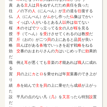
責 ある
主
人は
貝
をぬすんだため
責
任を負った
往
ノ
の下の
人
（にんべん）が
主
の道を
往
復する
仏
人
（にんべん）が
ム
かし作った
仏
像はでかい
似
イ
っぱい
人
がいるとある人
以
外は
似
てない
桜
木
のそばで
ツ
っ立ってる
女
の人が
桜
を見る
授
手
（てへん）を
受
けさせてくれるのは教
授
だ
質
斤
（おの）が二つ
貝
の上にあると品
質
が良い
略
田
んぼがある
各
地でいっきを起す戦
略
をねる
効
交
番のおまわりさんの
力
はいじめっ子に
効
果的
だ
職 例え
耳
が悪くても
音
楽の
才
能あれば
職
人に成れ
る
賀
貝
の上に
カ
と
ロ
を乗せれば年
賀
葉書のでき上が
り
績
糸
を結んで
主
を
貝
の上に乗せたら成
績
が上がっ
た
設 平凡の点のない凡（
几
）を
又言
ったら特別
設
置
だ