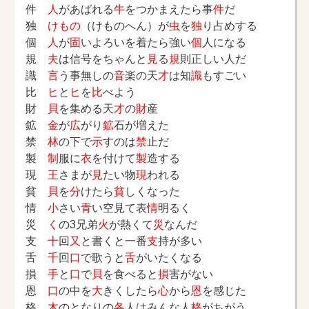
件
人
があばれる
牛
をつかまえたら事
件
だ
独
けもの
（けものへん）が
虫
を
独
り占めする
個
人
が
固
いよろいを着たら強い
個
人になる
規
夫
は信号をちゃんと
見
る
規
則正しい人だ
識
言
う事無しの
音
楽の天
才
は知
識
もすごい
比
ヒ
と
ヒ
を
比
べよう
財
貝
を集める天
才
の
財
産
鉱
金
が
広
がり
鉱
石が増えた
禁
林
の下で
示
すのは
禁
止だ
製
制
服に
衣
を付けて
製
造する
現
王
さまが
見
たい物
現
われる
貧
貝
を
分
けたら
貧
しくなった
情
小
さい
青
い空見て表
情
明るく
災
く
の3兄弟
火
が熱くて
災
なんだ
支
十
回
又
と書くと一番
支
持が多い
舌
千
回
口
で歌うと
舌
がいたくなる
損
手
と
口
で
貝
を食べると
損
害がない
恩
口
の中を
大
きくしたら
心
から
恩
を感じた
格
木
のとなりの
各
人はみんな人
格
がちがう