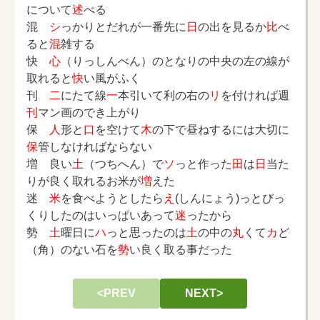
について
述
べる
混
シ
っかりとだれが一番先に
日
の出を見るか
比
べ
ると
混
雑する
快
心
（りっしんべん）のとなりの中央の左の線が
取れると
快
い風がふく
刊
二
にたて線
一
本引いて利の右の
リ
を付ければ週
刊
マン画のでき上がり
保
人
形と
口
を空けて
木
の下で昼ねするには大切に
保
管しなければならない
増 良い
土
（つちへん）で
ソ
っと作った
田
は
日
当た
りが良く取れるお米が
増
えた
迷
米
を食べようとしたら
え
(しんにょう)っとびっ
くりしたのはいっぱいあって
迷
ったから
勢
土
曜日に
ハ
っと思ったのは
土
の中の
丸
くて
カ
ど
（角）のない石を
勢
い良く取る事だった
<PREV
NEXT>