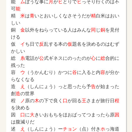
能
ム
ぼうな事に
月
が
ヒ
とりで
ヒ
っそり行くのは不
可
能
精
米
は
青
いとおいしくなさそうだが
精
白米はおい
しい
銅
金
以外をねらっている人はみんな
同
じ
銅
を見付
ける
仮
イ
ち日で
反
乱する本の
仮
題名を決めるのはむず
かしい
総
糸
電話が
公
式ギネスにのったのが
心
に
総
合的に
残った
容
ウ
（うかんむり）かつに
谷
に入ると内
容
が分か
らなくなる
造
え
（しんにょう）っと思ったら予
告
が始まった
創
造
の世界
程
ノ
原の
木
の下で良く
口
が回る
王
さまが旅行日
程
を決める
因
口
に
大
きいおもちをほおばってつまったら原
因
は腹減りだ
述
え
（しんにょう）ー
チョン
（点）付き
ホ
っ海道